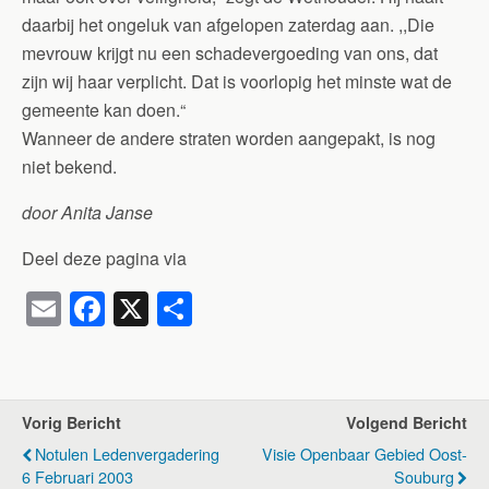
daarbij het ongeluk van afgelopen zaterdag aan. ,,Die
mevrouw krijgt nu een schadevergoeding van ons, dat
zijn wij haar verplicht. Dat is voorlopig het minste wat de
gemeente kan doen.“
Wanneer de andere straten worden aangepakt, is nog
niet bekend.
door Anita Janse
Deel deze pagina via
E
F
X
D
m
a
el
ail
c
e
e
n
Vorig Bericht
Volgend Bericht
b
Notulen Ledenvergadering
Visie Openbaar Gebied Oost-
o
6 Februari 2003
Souburg