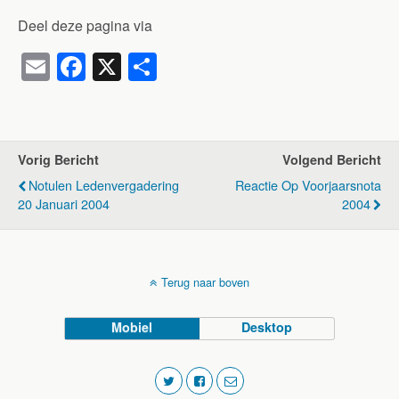
Deel deze pagina via
E
F
X
D
m
a
el
ail
c
e
e
n
Vorig Bericht
Volgend Bericht
b
Notulen Ledenvergadering
Reactie Op Voorjaarsnota
o
20 Januari 2004
2004
o
k
Terug naar boven
Mobiel
Desktop