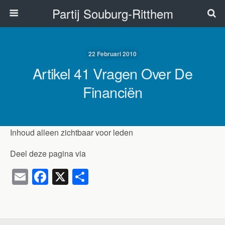
Partij Souburg-Ritthem
22 Februari 2010
Artikel 41 Vragen Over De
Financiën
Inhoud alleen zichtbaar voor leden
Deel deze pagina via
E
F
X
D
m
a
el
ail
c
e
e
n