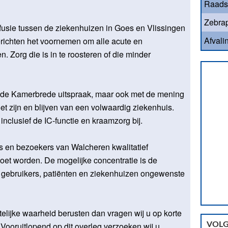
Raads
Zebrap
 fusie tussen de ziekenhuizen in Goes en Vlissingen
Afvali
erichten het voornemen om alle acute en
. Zorg die is in te roosteren of die minder
 de Kamerbrede uitspraak, maar ook met de mening
t zijn en blijven van een volwaardig ziekenhuis.
inclusief de IC-functie en kraamzorg bij.
rs en bezoekers van Walcheren kwalitatief
et worden. De mogelijke concentratie is de
or gebruikers, patiënten en ziekenhuizen ongewenste
elijke waarheid berusten dan vragen wij u op korte
. Vooruitlopend op dit overleg verzoeken wij u
VOLG