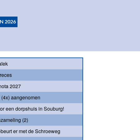
N 2026
aïek
reces
nota 2027
s (4x) aangenomen
oor een dorpshuis in Souburg!
nzameling (2)
beurt er met de Schroeweg