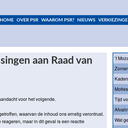
HOME
OVER PSR
WAAROM PSR?
NIEUWS
VERKIEZINGE
’t Moz
ssingen aan Raad van
Zomer
Kader
Motie
aandacht voor het volgende.
Tijd v
Afvali
etroffen, waarvan de inhoud ons ernstig verontrust.
Wat ge
 reageren, maar in dit geval is een reactie