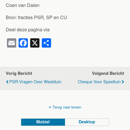
Coen van Dalen
Bron: fracties PSR, SP en CU
Deel deze pagina via
E
F
X
D
m
a
el
ail
c
e
e
n
Vorig Bericht
Volgend Bericht
b
PSR Vragen Over Westduin
Cheque Voor Speeltuin
o
o
k
Terug naar boven
Mobiel
Desktop