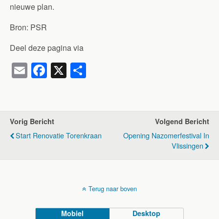
nieuwe plan.
Bron: PSR
Deel deze pagina via
E
F
X
D
m
a
el
ail
c
e
e
n
Vorig Bericht
Volgend Bericht
b
Start Renovatie Torenkraan
Opening Nazomerfestival In
o
Vlissingen
o
k
Terug naar boven
Mobiel
Desktop