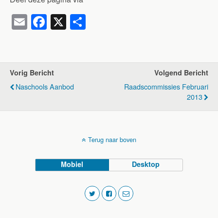
E
F
X
D
m
a
el
ail
c
e
e
n
Vorig Bericht
Volgend Bericht
b
Naschools Aanbod
Raadscommissies Februari
o
2013
o
k
Terug naar boven
Mobiel
Desktop