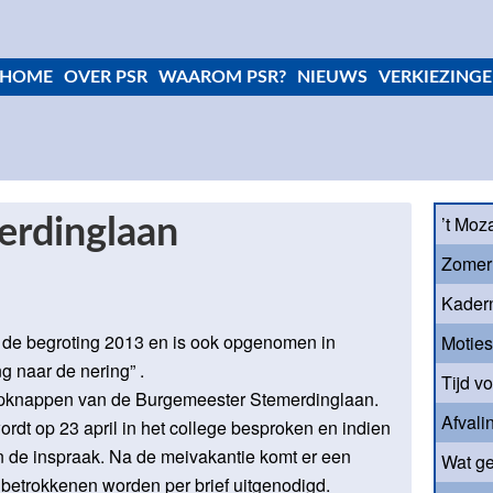
HOME
OVER PSR
WAAROM PSR?
NIEUWS
VERKIEZINGE
’t Moz
erdinglaan
Zomer
Kader
in de begroting 2013 en is ook opgenomen in
Motie
g naar de nering” .
Tijd v
 opknappen van de Burgemeester Stemerdinglaan.
Afvali
ordt op 23 april in het college besproken en indien
in de inspraak. Na de meivakantie komt er een
Wat ge
 betrokkenen worden per brief uitgenodigd.