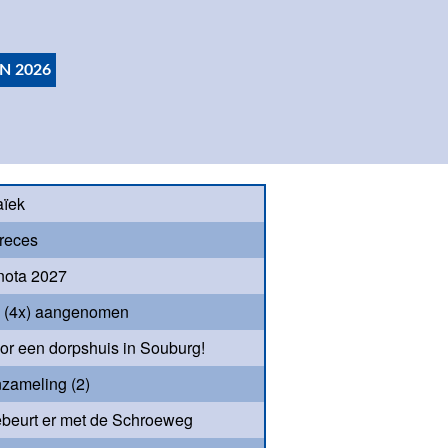
N 2026
aïek
reces
nota 2027
s (4x) aangenomen
oor een dorpshuis in Souburg!
nzameling (2)
beurt er met de Schroeweg