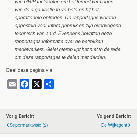
van GRIP incidenten om het lerend vermogen
van de organisatie te verbeteren bij het
operationele optreden. De rapportages worden
opgesteld voor intern gebruik en zijn overwegend
technisch van aard. Eveneens bevatten deze
rapportages informatie over de betrokken
medewerkers. Gelet hierop ligt het niet in de rede
om deze rapportages te delen met derden.
Deel deze pagina via
E
F
X
D
m
a
el
ail
c
e
e
n
Vorig Bericht
Volgend Bericht
b
Supermarktvisie (2)
De Wijkagent
o