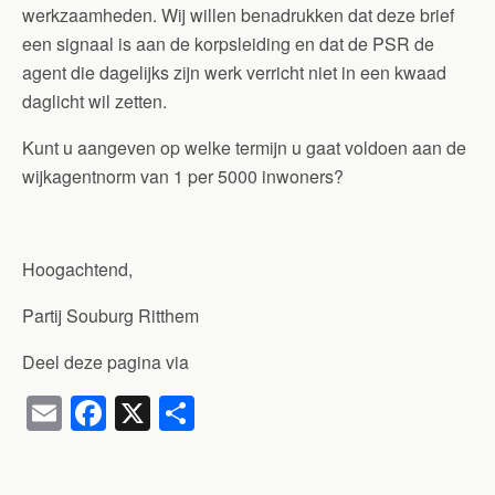
werkzaamheden. Wij willen benadrukken dat deze brief
een signaal is aan de korpsleiding en dat de PSR de
agent die dagelijks zijn werk verricht niet in een kwaad
daglicht wil zetten.
Kunt u aangeven op welke termijn u gaat voldoen aan de
wijkagentnorm van 1 per 5000 inwoners?
Hoogachtend,
Partij Souburg Ritthem
Deel deze pagina via
E
F
X
D
m
a
el
ail
c
e