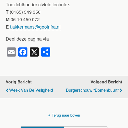
Toezichthouder civiele techniek
T
(0165) 349 350
M
06 10 450 072
E
t.akkermans@geoinfra.nl
Deel deze pagina via
E
F
X
D
m
a
el
ail
c
e
e
n
Vorig Bericht
Volgend Bericht
b
Week Van De Veiligheid
Burgerschouw “Bomenbuurt”
o
o
k
Terug naar boven