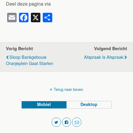
Deel deze pagina via
E
F
X
D
m
a
el
ail
c
e
e
n
Vorig Bericht
Volgend Bericht
b
Sloop Bankgebouw
Afspraak Is Afspraak
o
Oranjeplein Gaat Starten
o
k
Terug naar boven
Mobiel
Desktop