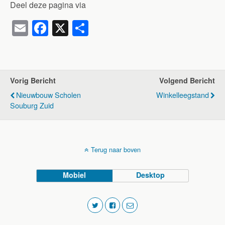
Deel deze pagina via
E
F
X
D
m
a
el
ail
c
e
e
n
Vorig Bericht
Volgend Bericht
b
Nieuwbouw Scholen
Winkelleegstand
o
Souburg Zuid
o
k
Terug naar boven
Mobiel
Desktop