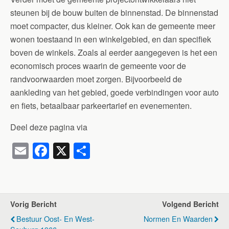
steunen bij de bouw buiten de binnenstad. De binnenstad
moet compacter, dus kleiner. Ook kan de gemeente meer
wonen toestaand in een winkelgebied, en dan specifiek
boven de winkels. Zoals al eerder aangegeven is het een
economisch proces waarin de gemeente voor de
randvoorwaarden moet zorgen. Bijvoorbeeld de
aankleding van het gebied, goede verbindingen voor auto
en fiets, betaalbaar parkeertarief en evenementen.
Deel deze pagina via
E
F
X
D
m
a
el
ail
c
e
e
n
Vorig Bericht
Volgend Bericht
b
Bestuur Oost- En West-
Normen En Waarden