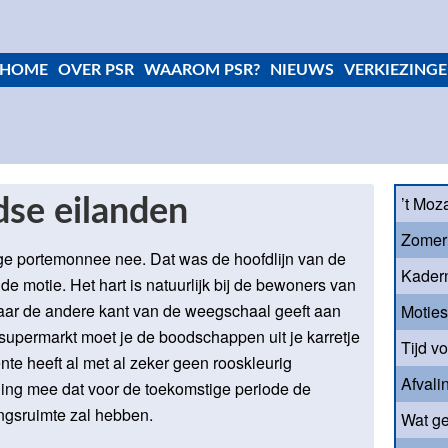
HOME
OVER PSR
WAAROM PSR?
NIEUWS
VERKIEZINGE
’t Moz
se eilanden
Zomer
lege portemonnee nee. Dat was de hoofdlijn van de
Kader
 motie. Het hart is natuurlijk bij de bewoners van
ar de andere kant van de weegschaal geeft aan
Motie
 supermarkt moet je de boodschappen uit je karretje
Tijd v
te heeft al met al zeker geen rooskleurig
Afvali
ging mee dat voor de toekomstige periode de
ngsruimte zal hebben.
Wat ge