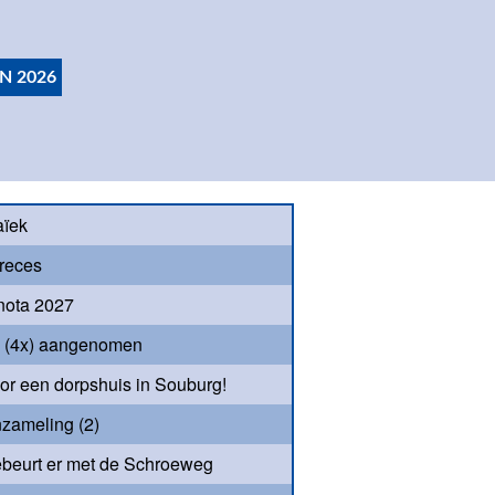
N 2026
aïek
reces
nota 2027
s (4x) aangenomen
oor een dorpshuis in Souburg!
nzameling (2)
beurt er met de Schroeweg