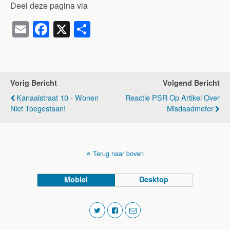
Deel deze pagina via
E
F
X
D
m
a
el
ail
c
e
e
n
Vorig Bericht
Volgend Bericht
b
Kanaalstraat 10 - Wonen
Reactie PSR Op Artikel Over
o
Niet Toegestaan!
Misdaadmeter
o
k
Terug naar boven
Mobiel
Desktop