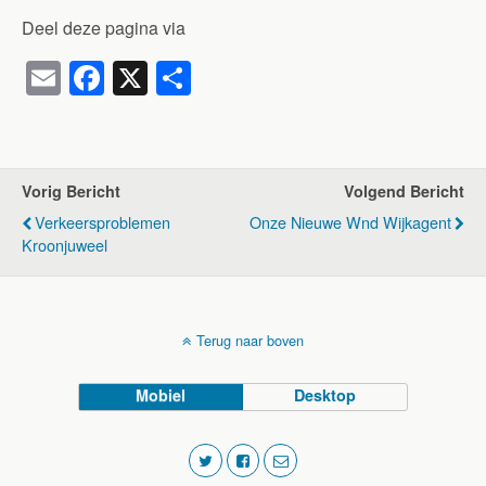
Deel deze pagina via
E
F
X
D
m
a
el
ail
c
e
e
n
Vorig Bericht
Volgend Bericht
b
Verkeersproblemen
Onze Nieuwe Wnd Wijkagent
o
Kroonjuweel
o
k
Terug naar boven
Mobiel
Desktop