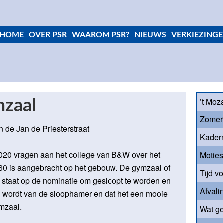
HOME
OVER PSR
WAAROM PSR?
NIEUWS
VERKIEZINGE
’t Moz
zaal
Zomer
de Jan de Priesterstraat
Kader
2020 vragen aan het college van B&W over het
Motie
60 is aangebracht op het gebouw. De gymzaal of
Tijd v
 staat op de nominatie om gesloopt te worden en
Afvali
 wordt van de sloophamer en dat het een mooie
ymzaal.
Wat ge