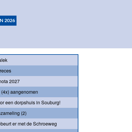
N 2026
aïek
reces
nota 2027
s (4x) aangenomen
oor een dorpshuis in Souburg!
nzameling (2)
beurt er met de Schroeweg