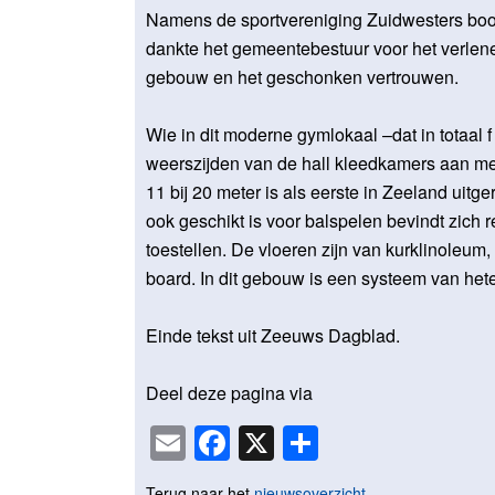
Namens de sportvereniging Zuidwesters boo
dankte het gemeentebestuur voor het verlene
gebouw en het geschonken vertrouwen.
Wie in dit moderne gymlokaal –dat in totaal 
weerszijden van de hall kleedkamers aan m
11 bij 20 meter is als eerste in Zeeland uitge
ook geschikt is voor balspelen bevindt zich 
toestellen. De vloeren zijn van kurklinoleum
board. In dit gebouw is een systeem van het
Einde tekst uit Zeeuws Dagblad.
Deel deze pagina via
Email
Facebook
X
Delen
Terug naar het
nieuwsoverzicht