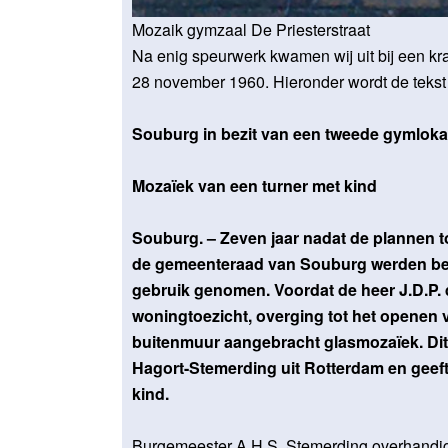
Mozaik gymzaal De Priesterstraat
Na enig speurwerk kwamen wij uit bij een k
28 november 1960. Hieronder wordt de tekst 
Souburg in bezit van een tweede gymloka
Mozaïek van een turner met kind
Souburg. – Zeven jaar nadat de plannen 
de gemeenteraad van Souburg werden besp
gebruik genomen. Voordat de heer J.D.P. 
woningtoezicht, overging tot het openen 
buitenmuur aangebracht glasmozaïek. Di
Hagort-Stemerding uit Rotterdam en geeft
kind.
Burgemeester A.H.S. Stemerding overhandig