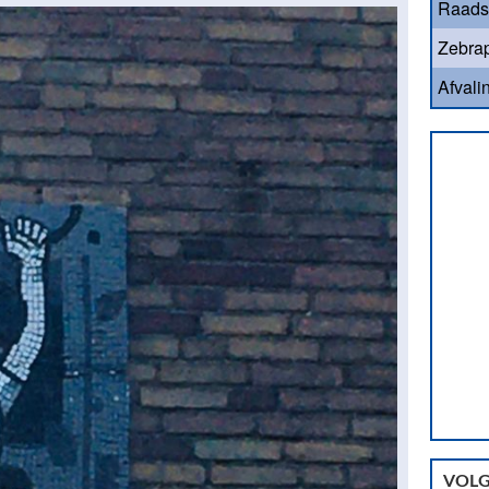
Raads
Zebrap
Afvali