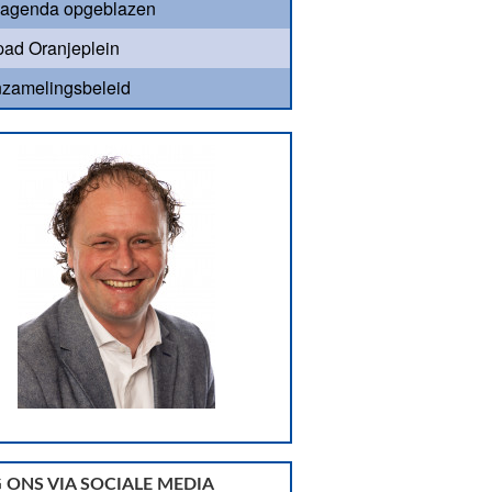
agenda opgeblazen
ad Oranjeplein
nzamelingsbeleid