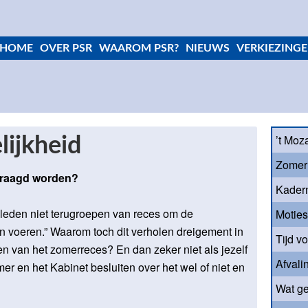
HOME
OVER PSR
WAAROM PSR?
NIEUWS
VERKIEZINGE
’t Moz
lijkheid
Zomer
vraagd worden?
Kader
leden niet terugroepen van reces om de
Motie
n voeren.” Waarom toch dit verholen dreigement in
Tijd v
en van het zomerreces? En dan zeker niet als jezelf
Afvali
r en het Kabinet besluiten over het wel of niet en
Wat ge