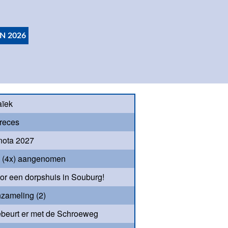
N 2026
aïek
reces
nota 2027
s (4x) aangenomen
oor een dorpshuis in Souburg!
nzameling (2)
beurt er met de Schroeweg