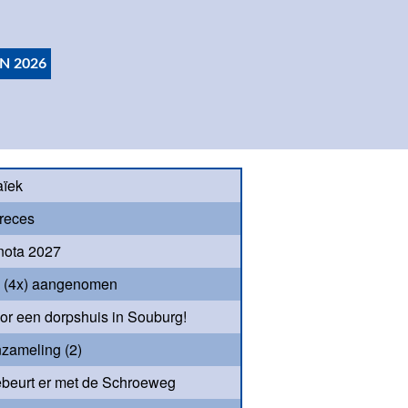
N 2026
aïek
reces
nota 2027
s (4x) aangenomen
oor een dorpshuis in Souburg!
nzameling (2)
beurt er met de Schroeweg