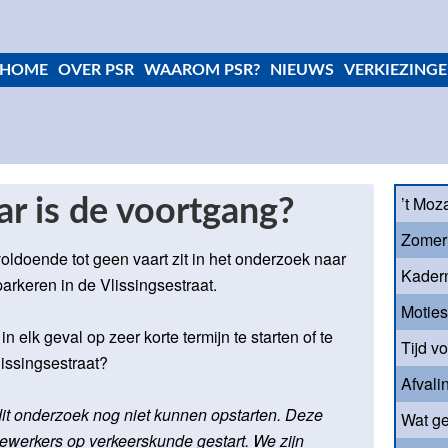
HOME
OVER PSR
WAAROM PSR?
NIEUWS
VERKIEZINGE
’t Moz
ar is de voortgang?
Zomer
voldoende tot geen vaart zit in het onderzoek naar
Kader
arkeren in de Vlissingsestraat.
Motie
 elk geval op zeer korte termijn te starten of te
Tijd v
issingsestraat?
Afvali
t onderzoek nog niet kunnen opstarten. Deze
Wat ge
werkers op verkeerskunde gestart. We zijn