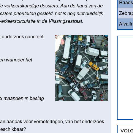
Raads
 de verkeerskundige dossiers. Aan de hand van de
Zebrap
ers prioriteiten gesteld, het is nog niet duidelijk
erkeerscirculatie in de Vlissingsestraat
.
Afvali
t onderzoek concreet
ven wanneer het
 3 maanden in beslag
 van aanpak voor verbeteringen, van het onderzoek
beschikbaar?
VOLG