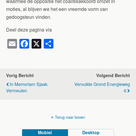
waarmee de oppositie het coalitieakkoord omzet in
moties, al blijven we het een vreemde vorm van
gedoogsteun vinden.
Deel deze pagina via
E
F
X
D
m
a
el
ail
c
e
e
n
Vorig Bericht
Volgend Bericht
b
In Memoriam Sjaak
Vervuilde Grond Energieweg
o
Vermeulen
6
o
k
Terug naar boven
Mobiel
Desktop