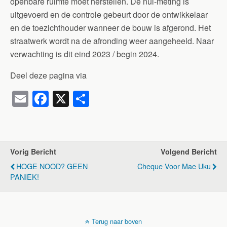
openbare ruimte moet herstellen. De nul-meting is
uitgevoerd en de controle gebeurt door de ontwikkelaar
en de toezichthouder wanneer de bouw is afgerond. Het
straatwerk wordt na de afronding weer aangeheeld. Naar
verwachting is dit eind 2023 / begin 2024.
Deel deze pagina via
E
F
X
D
m
a
el
ail
c
e
e
n
Vorig Bericht
Volgend Bericht
b
HOGE NOOD? GEEN
Cheque Voor Mae Uku
o
PANIEK!
o
k
Terug naar boven