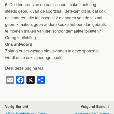
5. De kinderen van de basisschool maken ook nog
steeds gebruik van de sportzaal. Betekent dit nu dat ook
de kinderen, die intussen al 2 maanden van deze zaal
gebruik maken, geen andere keuze hebben dan gebruik
te moeten maken van niet schoongemaakte toiletten?
Graag toelichting.
Ons antwoord
Zolang er activiteiten plaatsvinden in deze sportzaal
wordt deze ook schoongemaakt.
Deel deze pagina via
E
F
X
D
m
a
el
ail
c
e
e
n
Vorig Bericht
Volgend Bericht
b
Een Symbolische Cirkel
Antwoord Op Vragen