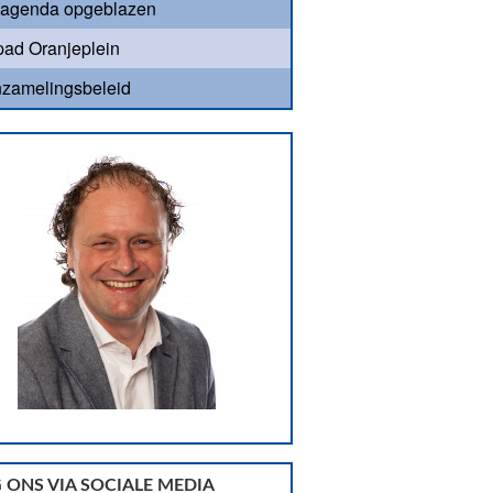
agenda opgeblazen
ad Oranjeplein
nzamelingsbeleid