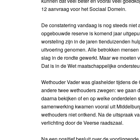
kunnen dat veel beter en vooral veel goedkop
12 aanvraag voor het Sociaal Domein.
De constatering vandaag is nog steeds niet 
opgebouwde reserve is komend jaar uitgepu
worsteling zijn in de jaren tienduizenden h
uitvoering genomen. Alle betrokken mensen
slag in de rondte gewerkt. Maar we moeten v
Dat is in de Wet maatschappelijke onderste
Wethouder Vader was glashelder tijdens de 
andere twee wethouders zwegen: we gaan de 
daarna bekijken of en op welke onderdelen 
samenwerking kwamen vooral uit Middelburg
wethouders niet ontkend. Na de uitspraak v
verlichting door de Veerse raadszaal.
Na een positief besluit over de voorliggende 