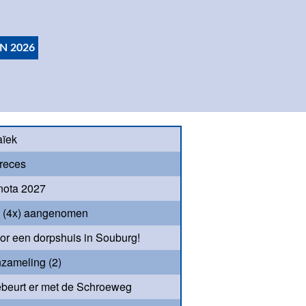
N 2026
aïek
reces
nota 2027
s (4x) aangenomen
oor een dorpshuis in Souburg!
nzameling (2)
beurt er met de Schroeweg