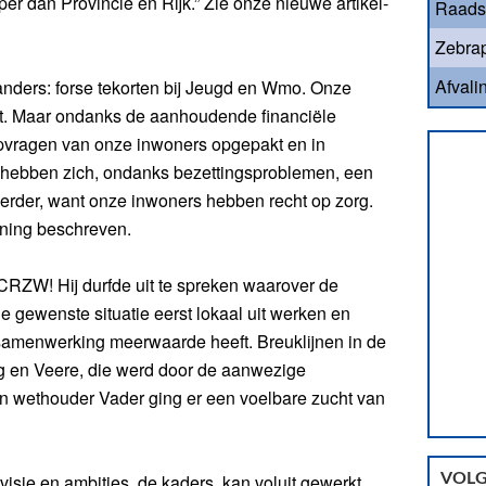
er dan Provincie en Rijk.” Zie onze nieuwe artikel-
Raads
Zebrap
Afvali
anders: forse tekorten bij Jeugd en Wmo. Onze
t. Maar ondanks de aanhoudende financiële
ulpvragen van onze inwoners opgepakt en in
 hebben zich, ondanks bezettingsproblemen, een
erder, want onze inwoners hebben recht op zorg.
uning beschreven.
CRZW! Hij durfde uit te spreken waarover de
gewenste situatie eerst lokaal uit werken en
samenwerking meerwaarde heeft. Breuklijnen in de
 en Veere, die werd door de aanwezige
an wethouder Vader ging er een voelbare zucht van
visie en ambities, de kaders, kan voluit gewerkt