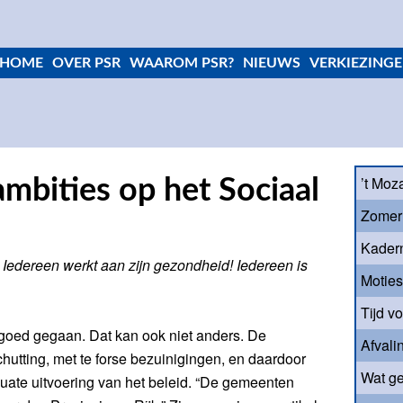
HOME
OVER PSR
WAAROM PSR?
NIEUWS
VERKIEZINGE
’t Moz
ambities op het Sociaal
Zomer
Kader
 Iedereen werkt aan zijn gezondheid! Iedereen is
Motie
Tijd v
es goed gegaan. Dat kan ook niet anders. De
Afvali
hutting, met te forse bezuinigingen, en daardoor
Wat ge
quate uitvoering van het beleid. “De gemeenten