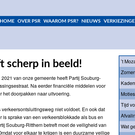
HOME
OVER PSR
WAAROM PSR?
NIEUWS
VERKIEZINGE
’t Moz
ft scherp in beeld!
Zomer
g 2021 van onze gemeente heeft Partij Souburg-
Kader
singsestraat. Na eerder financiële middelen voor
 het doorpakken naar uitvoering.
Motie
Tijd v
s verkeersontsluitingsweg niet voldoet. En ook dat
Afvali
Er is sprake van een verkeersblokkade als bus en
tij Souburg-Ritthem betreft moet de veiligheid van
Wat ge
mdat voor elkaar te krijgen is een duurzame veilige