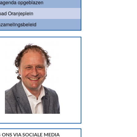
agenda opgeblazen
ad Oranjeplein
nzamelingsbeleid