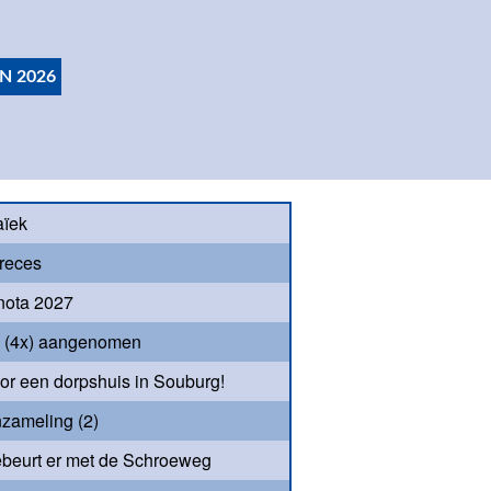
N 2026
aïek
reces
nota 2027
s (4x) aangenomen
oor een dorpshuis in Souburg!
nzameling (2)
beurt er met de Schroeweg