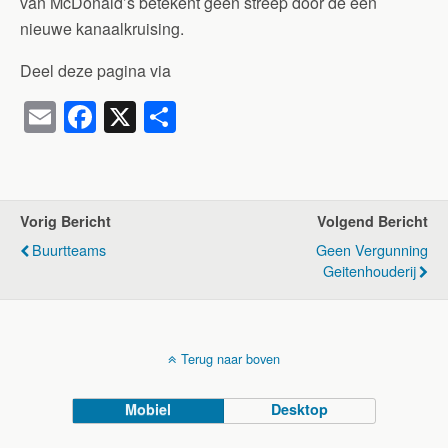
van McDonald’s betekent geen streep door de een
nieuwe kanaalkruising.
Deel deze pagina via
E
F
X
D
m
a
el
ail
c
e
e
n
Vorig Bericht
Volgend Bericht
b
Buurtteams
Geen Vergunning
o
Geitenhouderij
o
k
Terug naar boven
Mobiel
Desktop